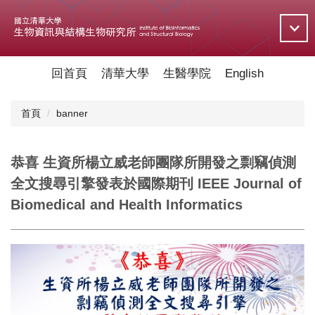
跳
到
主
要
內
回首頁
清華大學
生醫學院
English
容
區
首頁
banner
恭喜 生資所楊立威老師團隊所開發之剽竊偵測
全文搜尋引擎發表於國際期刊 IEEE Journal of
Biomedical and Health Informatics