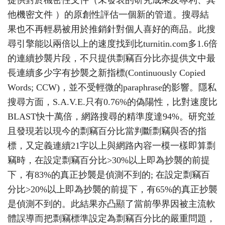
提供對於機密性文件（未發表的研究成果及專利、其
他機密文件 ）的原創性評估一個新的管道。搜尋結
果也不再輕易被用於推銷針對個人喜好的商品。此搜
尋引擎能以兩倍以上的速度找到比turnitin.com多1.6倍
的連續抄襲片段，不只提供剽竊百分比亦提供文中最
長連續多少字有抄襲之新指標(Continuously Copied
Words; CCW)，並不受輕微的paraphrase的影響。隱私
搜尋方面，S.A.V.E.只有0.76%的偽陽性，比對速度比
BLAST快十萬倍，網路搜尋的精準度達94%。研究並
且發現若以現今的剽竊百分比當判斷剽竊與否的指
標，又定義連續21字以上與網路內容一模一樣即算剽
竊時，在設定剽竊百分比>30%以上即為抄襲的前提
下，有83%的真正抄襲是偵測不到的; 在設定剽竊百
分比>20%以上即為抄襲的前提下，有65%的真正抄襲
是偵測不到的。此結果亦凸顯了當前學界因被主流軟
體誤導而把剽竊標準設定為剽竊百分比的嚴重問題，