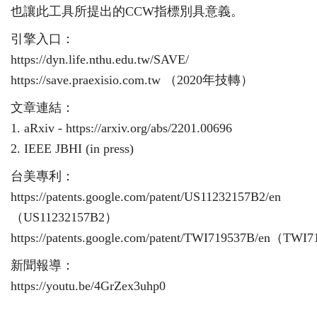
也讓此工具所提出的CCW指標別具意義。
引擎入口：
https://dyn.life.nthu.edu.tw/SAVE/
https://save.praexisio.com.tw
（2020年技轉）
文章連結：
1. aRxiv -
https://arxiv.org/abs/2201.00696
2. IEEE JBHI (in press)
台美專利：
https://patents.google.com/patent/US11232157B2/en
（US11232157B2）
https://patents.google.com/patent/TWI719537B/en
（TWI7
新聞報導：
https://youtu.be/4GrZex3uhp0