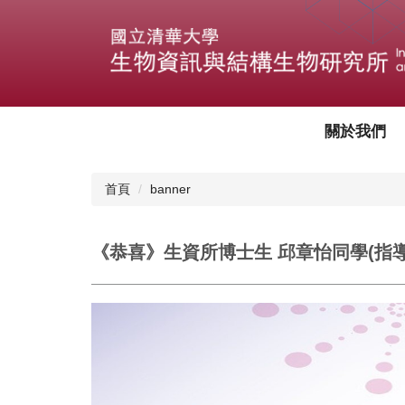
跳
到
主
要
內
容
區
關於我們
首頁
banner
《恭喜》 生資所博士生 邱章怡同學 (指